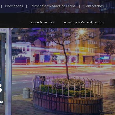
Novedades
Presencia en América Latina
Contáctanos
Sobre Nosotros
Servicios y Valor Añadido
NDURAS
UADOR
DECAUX EN EL
TIMIZACIÓN DE
NICARAGUA
PARAGUAY
NUESTRA MISIÓN
PROGRAMÁTICA DOOH
NDO
TES
s
na