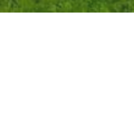
Comunicación digital en posiciones
premium
Nuestros MUPIs Digitales están
ubicados de
manera estratégica en las principales zonas
de República Dominicana. La disposición de
las pantallas está diseñada para c
aptar mejor
la atención del público
, presentando
contenido animado y dinámico.
Los MUPIs Digitales de JCDecaux
promueven la
interacción en tiempo real
con