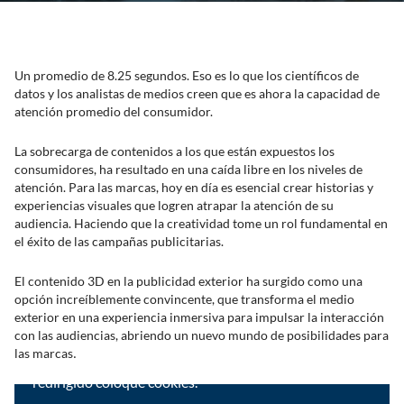
Un promedio de 8.25 segundos. Eso es lo que los científicos de
datos y los analistas de medios creen que es ahora la capacidad de
atención promedio del consumidor.
La sobrecarga de contenidos a los que están expuestos los
consumidores, ha resultado en una caída libre en los niveles de
atención. Para las marcas, hoy en día es esencial crear historias y
experiencias visuales que logren atrapar la atención de su
audiencia. Haciendo que la creatividad tome un rol fundamental en
el éxito de las campañas publicitarias.
El contenido 3D en la publicidad exterior ha surgido como una
opción increíblemente convincente, que transforma el medio
exterior en una experiencia inmersiva para impulsar la interacción
con las audiencias, abriendo un nuevo mundo de posibilidades para
Reproducir este video puede resultar en que el
las marcas
.
proveedor de la plataforma de video a la que será
redirigido coloque cookies.