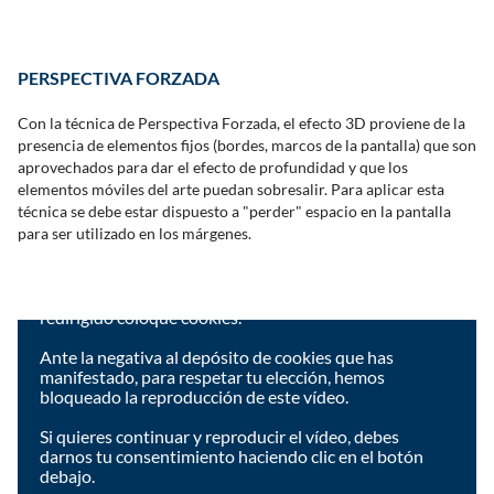
PERSPECTIVA FORZADA
Con la técnica de Perspectiva Forzada, el efecto 3D proviene de la
presencia de elementos fijos (bordes, marcos de la pantalla) que son
aprovechados para dar el efecto de profundidad y que los
elementos móviles del arte puedan sobresalir. Para aplicar esta
técnica se debe estar dispuesto a "perder" espacio en la pantalla
para ser utilizado en los márgenes.
Reproducir este video puede resultar en que el
proveedor de la plataforma de video a la que será
redirigido coloque cookies.
Ante la negativa al depósito de cookies que has
manifestado, para respetar tu elección, hemos
bloqueado la reproducción de este vídeo.
Si quieres continuar y reproducir el vídeo, debes
darnos tu consentimiento haciendo clic en el botón
debajo.