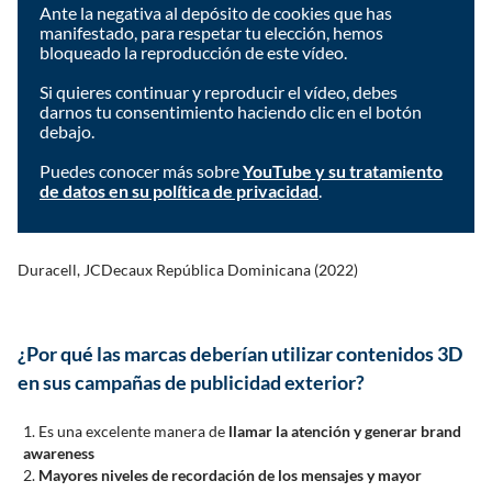
Ante la negativa al depósito de cookies que has
manifestado, para respetar tu elección, hemos
bloqueado la reproducción de este vídeo.
Si quieres continuar y reproducir el vídeo, debes
darnos tu consentimiento haciendo clic en el botón
debajo.
Puedes conocer más sobre
YouTube y su tratamiento
de datos en su política de privacidad
.
Acepto
Duracell, JCDecaux República Dominicana (2022)
¿Por qué las marcas deberían utilizar contenidos 3D
en sus campañas de publicidad exterior?
Es una excelente manera de
llamar la atención y generar brand
awareness
Mayores niveles de recordación de los mensajes y mayor