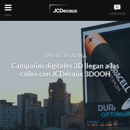
CONTÁCTANOS
MENU
AMÉRICA LATINA
Campañas digitales 3D llegan a las
calles con JCDecaux 3DOOH